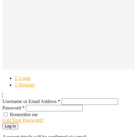
Login
Register
Username or Email Address
*
Password
*
Remember me
Lost Your Password?
Log In
Account details will be confirmed via email.