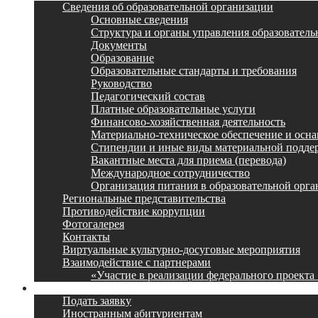
Сведения об образовательной организации
Основные сведения
Структура и органы управления образователь
Документы
Образование
Образовательные стандарты и требования
Руководство
Педагогический состав
Платные образовательные услуги
Финансово-хозяйственная деятельность
Материально-техническое обеспечение и осна
Стипендии и иные виды материальной подде
Вакантные места для приема (перевода)
Международное сотрудничество
Организация питания в образовательной орг
Региональные представительства
Противодействие коррупции
Фотогалерея
Контакты
Виртуальные культурно-досуговые мероприятия
Взаимодействие с партнерами
«Участие в реализации федерального проекта
Поступление
Подать заявку
Иностранным абитуриентам