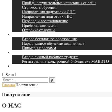
Пройди вступительные испытания онлайн
Стоимость обучения
Направления подготовки СПО
Направления подготовки ВО
Перевод и восстановление
Приёмная комиссия
Отсрочка от армии
Наши партнеры
Второе бесплатное образование
Параллельное обучение школьников
Примеры программ
Учебный портал
Вход в личный кабинет студента
Регистрация в электронной библиотеке МАВИТО
Контакты
Search
Главная
Поступление
Поступление
О НАС