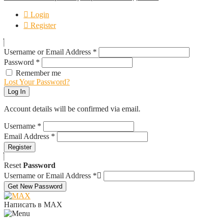
Login
Register
Username or Email Address
*
Password
*
Remember me
Lost Your Password?
Log In
Account details will be confirmed via email.
Username
*
Email Address
*
Register
Reset
Password
Username or Email Address
*
Get New Password
Написать в MAX