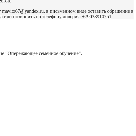
стов.
mavito67@yandex.ru, в письменном виде оставить обращение в
3а или позвонить по телефону доверия: +79038910751
е “Опережающее семейное обучение”.