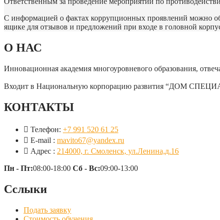
Ответственным за проведение мероприятий по противодействи
С информацией о фактах коррупционных проявлений можно обр
ящике для отзывов и предложений при входе в головной корпу
О НАС
Инновационная академия многоуровневого образования, отве
Входит в Национальную корпорацию развития “ДОМ СПЕЦИАЛ
КОНТАКТЫ
Телефон:
+7 991 520 61 25
E-mail :
mavito67@yandex.ru
Адрес :
214000, г. Смоленск, ул.Ленина,д.16
Пн - Пт:
08:00-18:00
Сб - Вс:
09:00-13:00
Сслыки
Подать заявку
Стоимость обучения